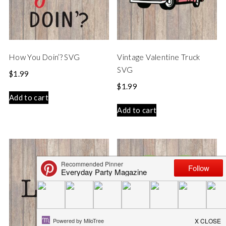
How You Doin’? SVG
Vintage Valentine Truck
SVG
$
1.99
$
1.99
Add to cart
Add to cart