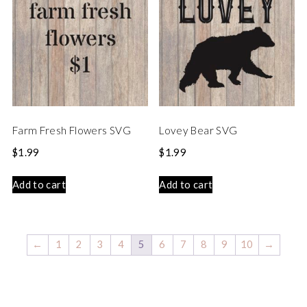
Farm Fresh Flowers SVG
Lovey Bear SVG
$
1.99
$
1.99
Add to cart
Add to cart
←
1
2
3
4
5
6
7
8
9
10
→